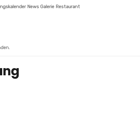
ungskalender
News
Galerie
Restaurant
nden.
ung