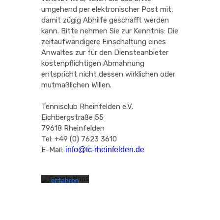
umgehend per elektronischer Post mit,
damit zügig Abhilfe geschafft werden
kann. Bitte nehmen Sie zur Kenntnis: Die
zeitaufwändigere Einschaltung eines
Anwaltes zur für den Diensteanbieter
kostenpflichtigen Abmahnung
entspricht nicht dessen wirklichen oder
mutmaßlichen Willen.
Mit dem
Tennisclub Rheinfelden e.V.
Laden der
Eichbergstraße 55
Karte
79618 Rheinfelden
akzeptieren
Tel: +49 (0) 7623 3610
Sie die
Datenschutzerklärung
E-Mail:
info@tc-rheinfelden.de
von
Google.
Mehr
erfahren
Karte
laden