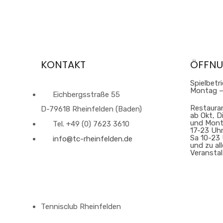
laden
Google
Maps
immer
entsperren
KONTAKT
ÖFFNU
Spielbetr
Montag –
Eichbergsstraße 55
Restaura
D-79618 Rheinfelden (Baden)
ab Okt, D
und Mont
Tel. +49 (0) 7623 3610
17-23 Uh
Sa 10-23 
info@tc-rheinfelden.de
und zu al
Veransta
Tennisclub Rheinfelden