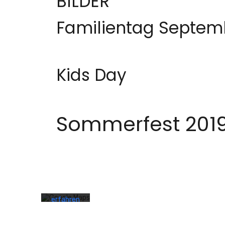
BILDER
Familientag Septem
Kids Day
Sommerfest 201
Mit dem
Laden der
Karte
akzeptieren
Sie die
Datenschutzerklärung
von
Google.
Mehr
erfahren
Karte