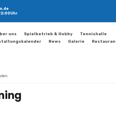
n.de
22:00Uhr
ber uns
Spielbetrieb & Hobby
Tennishalle
staltungskalender
News
Galerie
Restauran
nden.
ning