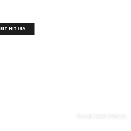
IT MIT INA
NUNGSZEITEN
WEITERE LINKS
betrieb von
Impressum
g – Sonntag 8:00 -
Datenschutz
 Uhr
Kontakt Vereinsführung
Kontakt Jugendschutz