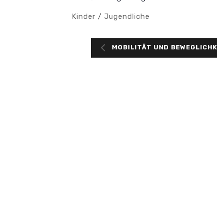
Kinder / Jugendliche
MOBILITÄT UND BEWEGLICHKE
KONTAKT
ÖFF
Spiel
Eichbergsstraße 55
D-79618 Rheinfelden
Monta
(Baden)
22:00
Tel. +49 (0) 7623 3610