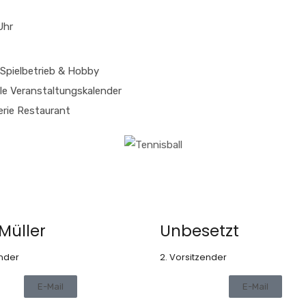
Uhr
Spielbetrieb & Hobby
le
Veranstaltungskalender
erie
Restaurant
Müller
Unbesetzt
ender
2. Vorsitzender
E-Mail
E-Mail