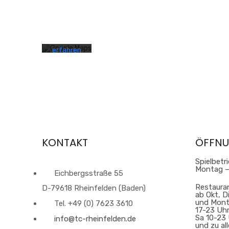
Sie die
Datenschutzerklärung
von
Google.
Mehr
erfahren
Karte
laden
Google
Maps
immer
entsperren
KONTAKT
ÖFFNU
Spielbetr
Montag –
Eichbergsstraße 55
Restaura
D-79618 Rheinfelden (Baden)
ab Okt, D
und Mont
Tel. +49 (0) 7623 3610
17-23 Uh
Sa 10-23 
info@tc-rheinfelden.de
und zu al