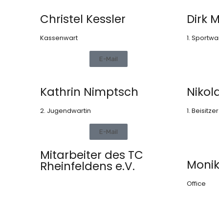
Christel Kessler
Dirk M
Kassenwart
1. Sportwa
E-Mail
Kathrin Nimptsch
Nikol
2. Jugendwartin
1. Beisitzer
E-Mail
Mitarbeiter des TC
Moni
Rheinfeldens e.V.
Office
Mit dem
Laden der
Karte
akzeptieren