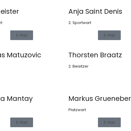
eister
Anja Saint Denis
rt
2. Sportwart
E-Mail
E-Mail
as Matuzovic
Thorsten Braatz
2. Beisitzer
ka Mantay
Markus Gruenebe
Platzwart
E-Mail
E-Mail