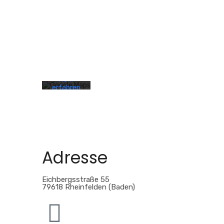
Mit dem
Laden der
Karte
akzeptieren
Sie die
Datenschutzerklärung
von
Google.
Mehr
erfahren
Karte
laden
Google
Maps
Adresse
immer
entsperren
Eichbergsstraße 55
79618 Rheinfelden (Baden)