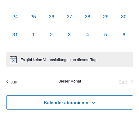
Veranstaltungen,
Veranstaltungen,
Veranstaltungen,
Veranstaltungen,
Veranstaltungen,
Veranstaltungen
Veranst
0
0
0
0
0
0
0
24
25
26
27
28
29
30
Veranstaltungen,
Veranstaltungen,
Veranstaltungen,
Veranstaltungen,
Veranstaltungen,
Veranstaltungen
Veranst
0
0
0
0
0
0
0
31
1
2
3
4
5
6
Veranstaltungen,
Veranstaltungen,
Veranstaltungen,
Veranstaltungen,
Veranstaltungen,
Veranstaltungen
Veranst
Es gibt keine Veranstaltungen an diesem Tag.
Dieser Monat
Sep.
Juli
Kalender abonnieren