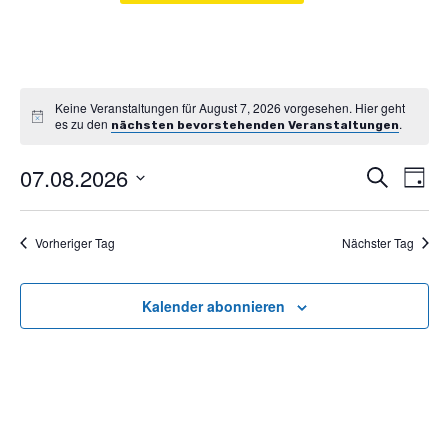
Keine Veranstaltungen für August 7, 2026 vorgesehen. Hier geht
es zu den
.
nächsten bevorstehenden Veranstaltungen
07.08.2026
Vera
Ve
Suche
Tag
An
Datum
Such
wählen.
Na
Vorheriger Tag
Nächster Tag
und
Kalender abonnieren
Ansic
Navi