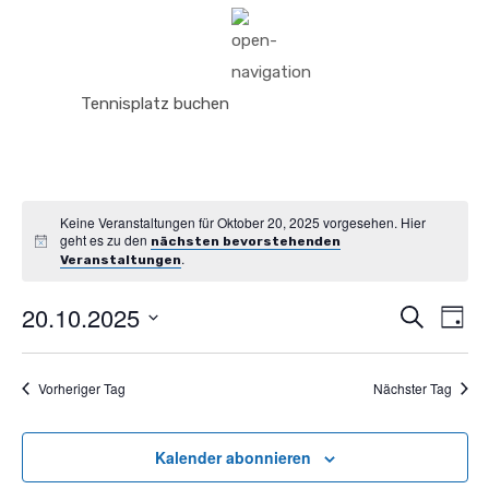
Tennisplatz buchen
Keine Veranstaltungen für Oktober 20, 2025 vorgesehen. Hier
geht es zu den
nächsten bevorstehenden
.
Veranstaltungen
20.10.2025
Vera
Ve
Suche
Tag
An
Datum
Such
wählen.
Na
Vorheriger Tag
Nächster Tag
und
Kalender abonnieren
Ansic