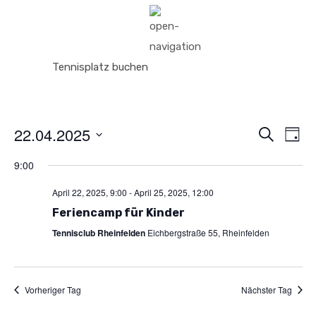
Tennisplatz buchen
22.04.2025
Vera
Ve
Suche
Tag
An
Datum
9:00
Such
wählen.
Na
April 22, 2025, 9:00
-
April 25, 2025, 12:00
und
Feriencamp für Kinder
Tennisclub Rheinfelden
Eichbergstraße 55, Rheinfelden
Ansic
Navi
Vorheriger Tag
Nächster Tag