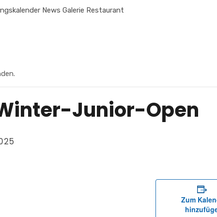
ungskalender
News
Galerie
Restaurant
nden.
n Winter-Junior-Open
025
Zum Kalen
hinzufüg