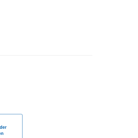
der
en