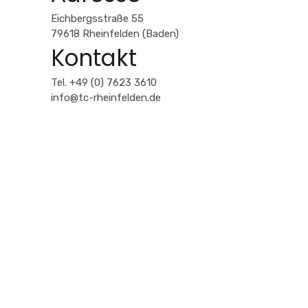
Eichbergsstraße 55
Google
79618 Rheinfelden (Baden)
Maps
Kontakt
immer
entsperren
Tel. +49 (0) 7623 3610
info@tc-rheinfelden.de
KONTAKT
Eichbergsstraße 55
D-79618 Rheinfelden
(Baden)
Tel. +49 (0) 7623 3610
info@tc-rheinfelden.de