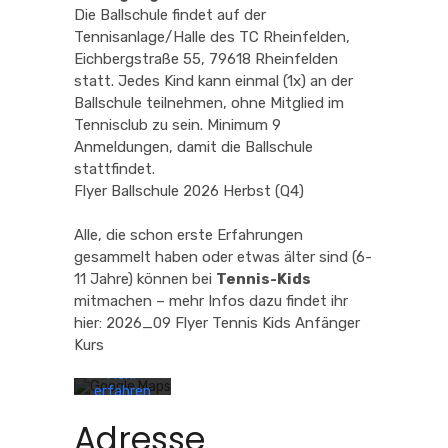
Die Ballschule findet auf der
Tennisanlage/Halle des TC Rheinfelden,
Eichbergstraße 55, 79618 Rheinfelden
statt. Jedes Kind kann einmal (1x) an der
Ballschule teilnehmen, ohne Mitglied im
Tennisclub zu sein. Minimum 9
Anmeldungen, damit die Ballschule
stattfindet.
Flyer Ballschule 2026 Herbst (Q4)
Alle, die schon erste Erfahrungen
Mit dem
Laden der
gesammelt haben oder etwas älter sind (6-
Karte
11 Jahre) können bei
Tennis-Kids
akzeptieren
mitmachen – mehr Infos dazu findet ihr
Sie die
hier:
2026_09 Flyer Tennis Kids Anfänger
Datenschutzerklärung
von
Kurs
Google.
Mehr
erfahren
Adresse
Karte
laden