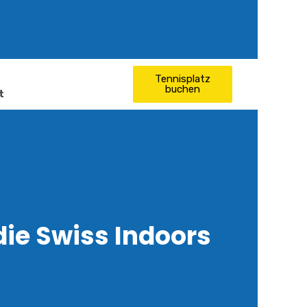
Tennisplatz
buchen
t
ie Swiss Indoors