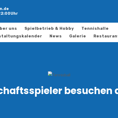
n.de
22:00Uhr
ber uns
Spielbetrieb & Hobby
Tennishalle
staltungskalender
News
Galerie
Restauran
chaftsspieler besuchen d