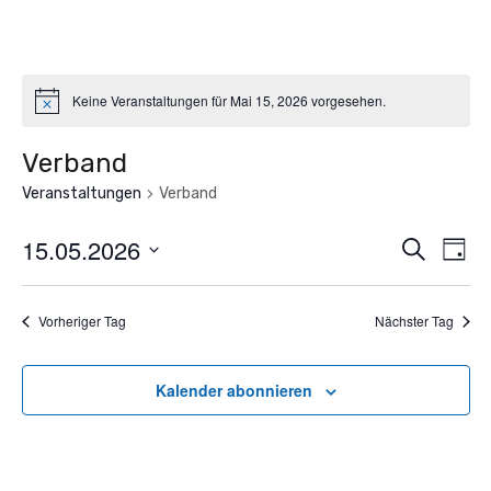
Keine Veranstaltungen für Mai 15, 2026 vorgesehen.
Verband
Veranstaltungen
Verband
15.05.2026
Vera
Ve
Suche
Tag
An
Datum
Such
wählen.
Na
Vorheriger Tag
Nächster Tag
und
Kalender abonnieren
Ansic
Navi