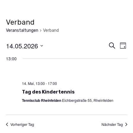
Verband
Veranstaltungen
Verband
14.05.2026
Vera
Ve
Suche
Tag
An
Datum
13:00
Such
wählen.
Na
und
14. Mai, 13:00
-
17:00
Ansic
Tag des Kindertennis
Tennisclub Rheinfelden
Eichbergstraße 55, Rheinfelden
Navi
Vorheriger Tag
Nächster Tag